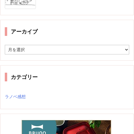
アーカイブ
ア
ー
カ
イ
ブ
カテゴリー
ラノベ感想