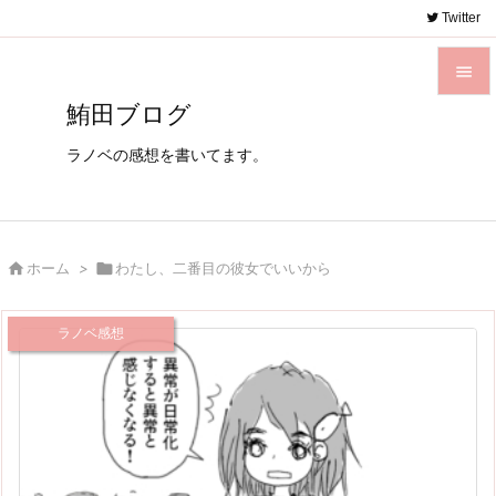
Twitter

鮪田ブログ

メニュ
ラノベの感想を書いてます。

サイド

前へ

ホーム
>

わたし、二番目の彼女でいいから

次へ
ラノベ感想

検索