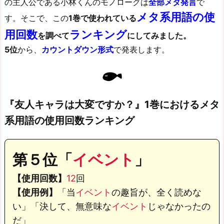
の主人公である小林くんのモノローグは
全部メタ発言
で
メタ系用語の使
す。そこで、この
1巻で使われている
用回数
ランキング
を調べて
にしてみました。
5位
から、
カウントダウン形式
で発表します。
『友人キャラは大変ですか？』1巻におけるメタ
系
用
語の使用回数ランキング
第５位「
イベント
」
【使用回数】
12
回
【使用例】
「当
イベント
の趣旨が、全く読めな
い」「決して、無意味な
イベント
じゃなかったの
だ」