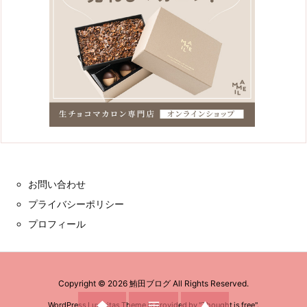
お問い合わせ
プライバシーポリシー
プロフィール
Copyright ©
2026
鮪田ブログ
All Rights Reserved.



WordPress Luxeritas Theme is provided by "
Thought is free
".