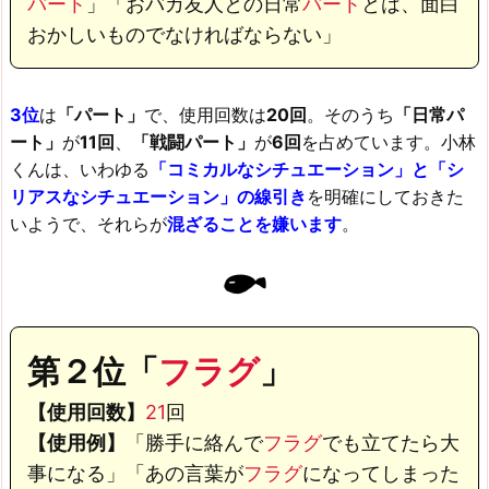
パート
」「おバカ友人との日常
パート
とは、面白
おかしいものでなければならない」
3位
は
「パート」
で、使用回数は
20回
。そのうち
「日常パ
ート」
が
11回
、
「戦闘パート」
が
6回
を占めています。小林
くんは、いわゆる
「コミカルなシチュエーション」と「シ
リアスなシチュエーション」の線引き
を明確にしておきた
いようで、それらが
混ざることを嫌います
。
第２位「
フラグ
」
【使用回数】
21
回
【使用例】
「勝手に絡んで
フラグ
でも立てたら大
事になる」
「あの言葉が
フラグ
になってしまった