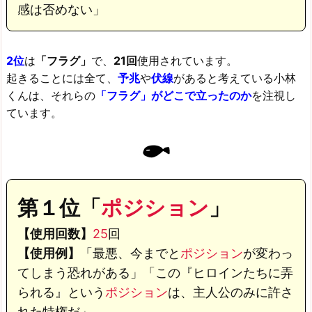
感は否めない」
2位
は
「フラグ」
で、
21回
使用されています。
起きることには全て、
予兆
や
伏線
があると考えている小林
くんは、それらの
「フラグ」がどこで立ったのか
を注視し
ています。
第１位「
ポジション
」
【使用回数】
25
回
【使用例】
「最悪、今までと
ポジション
が変わっ
てしまう恐れがある」
「この『ヒロインたちに弄
られる』という
ポジション
は、主人公のみに許さ
れた特権だ」