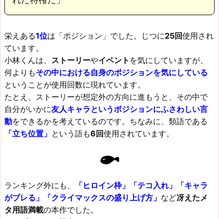
栄えある
1位
は「ポジション」でした。じつに
25回
使用され
ています。
小林くんは、
ストーリー
や
イベント
を気にしていますが、
何よりも
その中における自身のポジションを気にしている
ということが使用回数に現れています。
たとえ、ストーリーが想定外の方向に進もうと、その中で
自分がいかに
友人キャラというポジションにふさわしい言
動
をできるかを考えているのです。ちなみに、類語である
「立ち位置」
という語も
6回
使用されています。
ランキング外にも、
「ヒロイン枠」「テコ入れ」「キャラ
がブレる」「クライマックスの盛り上げ方」
など
冴えたメ
タ用語満載
の本作でした。