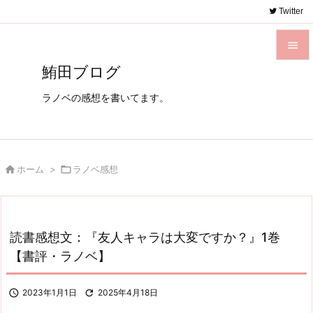
Twitter

鮪田ブログ

メニュ
ラノベの感想を書いてます。

サイド

前へ

ホーム
>

ラノベ感想

次へ

検索
読書感想文：『友人キャラは大変ですか？』1巻
【書評・ラノベ】

2023年1月1日

2025年4月18日