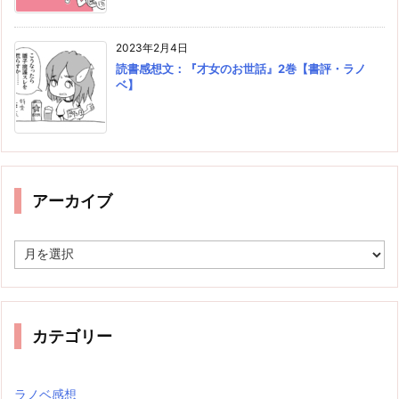
2023年2月4日
読書感想文：『才女のお世話』2巻【書評・ラノ
ベ】
アーカイブ
ア
ー
カ
イ
ブ
カテゴリー
ラノベ感想