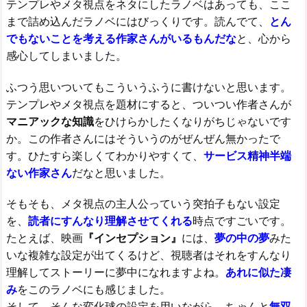
テンプレやメタ視点をネタにしたラノベはあっても、ここ
まで詰め込んだラノベにはびっくりです。読んでて、
とん
でもないことを考える作家さんがいるもんだな
と、心から
感心してしまいました。
ふつう思いついてもこういうふうに書けないと思います。
テンプレやメタ視点を題材にすると、ついつい作者さんが
マニアックな知識
をひけらかしたくなりがちじゃないです
か。この作者さんにはそういうのがぜんぜん無かったで
す。ひたすら楽しくてわかりやすくて、
サービス精神半端
ない
作家さん
だなと思いました。
そもそも、メタ視点の主人公っていう突拍子もない設定
を、
読者にすんなり理解させてくれる
時点ですごいです。
たとえば、映画
『インセプション』
には、
夢の中の夢
みた
いな複雑な設定が出てくるけど、視聴者はそれをすんなり
理解してストーリーに夢中になれますよね。
あれに似た凄
み
をこのラノベにも感じました。
そして、そんな変化球の設定を用いながら、ちゃんと
無双