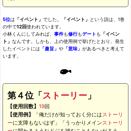
5位
は
「イベント」
でした。
「イベント」
という語は、1巻
の中で
12回
使われています。
小林くんにしてみれば、
事件
も
修行
も
デート
も
「イベン
ト」
なんです。しかも、上の使用例で挙げたとおり、発生
したイベントには
「趣旨」
や
「意味」
があるべきと考えて
います。
第４位「
ストーリー
」
【使用回数】
19
回
【使用例】
「俺だけが知っておく分には
ストーリ
ー
に支障もないはず」「うっかりメイン
ストーリ
ー
に関わるようなドジを踏むこともないだろう」