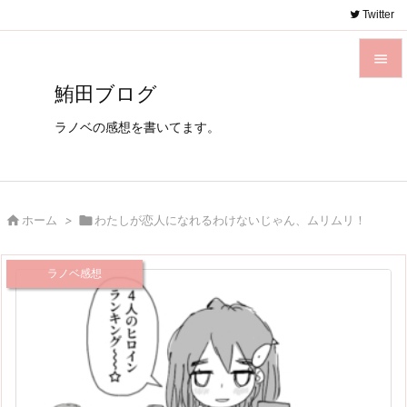
Twitter

鮪田ブログ

メニュ
ラノベの感想を書いてます。

サイド

前へ

ホーム
>

わたしが恋人になれるわけないじゃん、ムリムリ！

次へ
ラノベ感想

検索