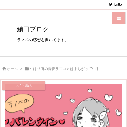
Twitter

鮪田ブログ

メニュ
ラノベの感想を書いてます。

サイド

前へ

ホーム
>

やはり俺の青春ラブコメはまちがっている

次へ
ラノベ感想

検索